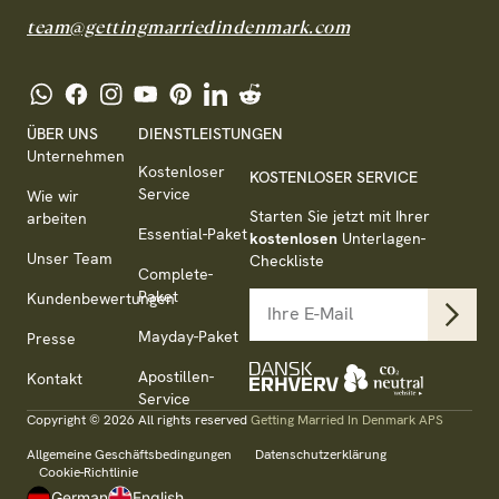
team@gettingmarriedindenmark.com
ÜBER UNS
DIENSTLEISTUNGEN
Unternehmen
Kostenloser
KOSTENLOSER SERVICE
Service
Wie wir
Starten Sie jetzt mit Ihrer
arbeiten
Essential-Paket
kostenlosen
Unterlagen-
Unser Team
Checkliste
Complete-
Paket
Kundenbewertungen
Mayday-Paket
Presse
Apostillen-
Kontakt
Service
Copyright © 2026 All rights reserved
Getting Married In Denmark APS
Allgemeine Geschäftsbedingungen
Datenschutzerklärung
Cookie-Richtlinie
German
English